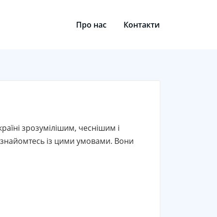
Про нас
Контакти
раїні зрозумілішим, чеснішим і
ознайомтесь із цими умовами. Вони