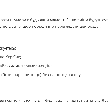
ати ці умови в будь-який момент. Якщо зміни будуть су
льність за те, щоб періодично переглядати цей розділ.
жуєтесь:
во України;
айських чи зловмисних дій;
 (боти, парсери тощо) без нашого дозволу.
ви помітили неточність — будь ласка, напишіть нам на legal@ca