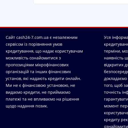
Сайт cash24-7.com.ua є незалежним
Уся інформ
сервісом із порівняння умов
кредитуванн
кредитування, що надає користувачам
терміни, мо
можливість ознайомитися з
наявність ш
пропозиціями мікрофінансових
відкритих д
організацій та інших фінансових
безпосеред
установ, які надають кредити онлайн.
докладаємо
Ми не є фінансовою установою, не
того, щоб з
видаємо кредити, не приймаємо
точність ін
платежі та не впливаємо на рішення
гарантувати 
щодо надання позик.
момент пере
користувач
кредиту ре
ознайомити