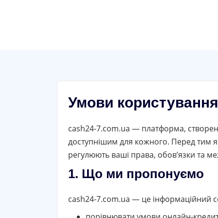
Перейти
до
вмісту
Умови користуванн
cash24-7.com.ua — платформа, створен
доступнішим для кожного. Перед тим я
регулюють ваші права, обов’язки та ме
1. Що ми пропонуємо
cash24-7.com.ua — це інформаційний се
порівнювати умови онлайн-кредиті