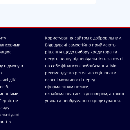
иту
Користування сайтом є добровільним.
нансовими
Відвідувачі самостійно приймають
працює
рішення щодо вибору кредитора та
несуть повну відповідальність за взяті
у відмову в
на себе фінансові зобов’язання. Ми
в,
рекомендуємо ретельно оцінювати
які дії/
власні можливості перед
осіб,
оформленням позики,
мпаніями,
ознайомлюватися з договором, а також
Сервіс не
уникати необдуманого кредитування.
гляду
альні дані
асті в