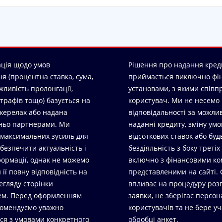
ація щодо умов
Рішення про надання кред
я (процентна ставка, сума,
приймається виключно фі
жливість пролонгації,
установами, з якими спів
трафів тощо) базується на
користувач. Ми не несемо
жерелах або надана
відповідальності за можлив
ньо партнерами. Ми
наданні кредиту, зміну умо
 максимальних зусиль для
відсоткових ставок або будь-
абезпечити актуальність і
бездіяльність з боку третіх 
формації, однак не можемо
включно з фінансовими ко
її повну відповідність на
представленими на сайті. 
гляду сторінки
впливає на процедуру роз
ем. Перед оформленням
заявки, не зберігає персон
комендуємо уважно
користувачів та не бере уч
ся з умовами конкретного
обробці анкет.