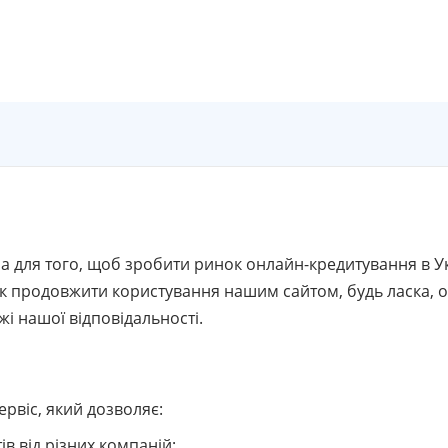
я
а для того, щоб зробити ринок онлайн-кредитування в Ук
к продовжити користування нашим сайтом, будь ласка, 
жі нашої відповідальності.
рвіс, який дозволяє:
в від різних компаній;